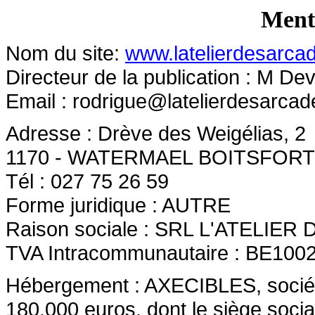
Menti
Nom du site:
www.latelierdesarca
Directeur de la publication : M D
Email :
rodrigue@latelierdesarca
Adresse : Drève des Weigélias, 2
1170 - WATERMAEL BOITSFORT
Tél : 027 75 26 59
Forme juridique : AUTRE
Raison sociale : SRL L'ATELIE
TVA Intracommunautaire : BE100
Hébergement : AXECIBLES, société 
180.000 euros, dont le siège socia