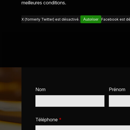
meilleures conditions.
X (formerly Twitter) est désactivé.
Autoriser
Facebook est dé
Nom
Prénom
Téléphone
*