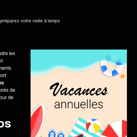
 préparez votre visite à temps
dre les
st
ements
ort
ns
 près de
pour de
os