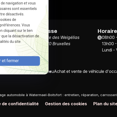
e de navigation et vous
ssaires sont essentiels
tre désactivés.
cookies de
 préférences. Vous
e
Adresse
Horair
cliquant sur le lien
r que la désactivation de
59
Drève des Weigélias
08h00 
lités du site.
2
1170 Bruxelles
13h00 -
Lundi -
 et fermer
tion
Carrosserie
Vitres
Pneu
Achat et vente de véhicule d'occ
age automobile à Watermael-Boitsfort : entretien, réparation, carrosser
e de confidentialité
Gestion des cookies
Plan du sit