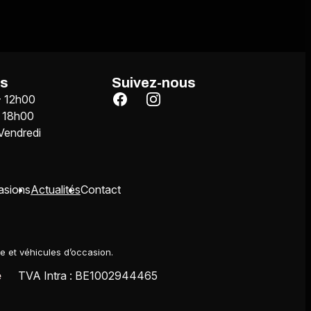
es
Suivez-nous
- 12h00
 18h00
 Vendredi
asions
Actualités
Contact
ie et véhicules d’occasion.
e
TVA Intra :
BE1002944465