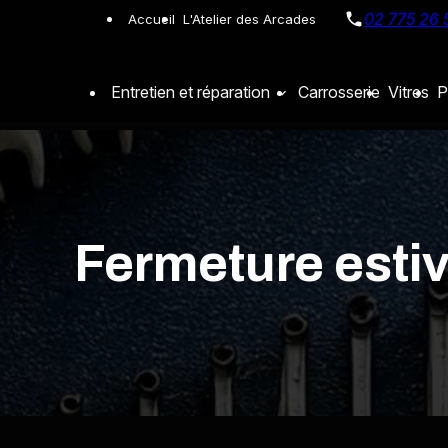
Panneau de gestion des cookies
02 775 26 
Accueil
L'Atelier des Arcades
Entretien et réparation
Carrosserie
Vitres
P
Fermeture estiv